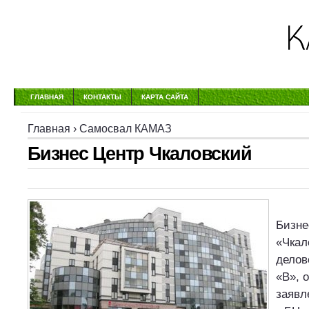
ГЛАВНАЯ
КОНТАКТЫ
КАРТА САЙТА
Главная
›
Самосвал КАМАЗ
Бизнес Центр Чкаловский
Бизне
«Чкал
делов
«В», 
заявл