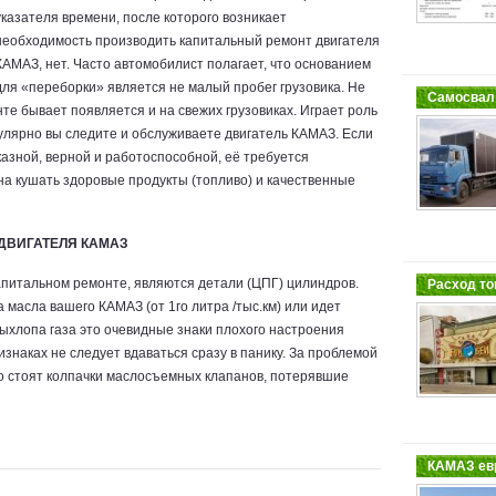
указателя времени, после которого возникает
необходимость производить капитальный ремонт двигателя
КАМАЗ, нет. Часто автомобилист полагает, что основанием
для «переборки» является не малый пробег грузовика. Не
Самосвал 
те бывает появляется и на свежих грузовиках. Играет роль
егулярно вы следите и обслуживаете двигатель КАМАЗ. Если
казной, верной и работоспособной, её требуется
на кушать здоровые продукты (топливо) и качественные
ДВИГАТЕЛЯ КАМАЗ
апитальном ремонте, являются детали (ЦПГ) цилиндров.
Расход то
 масла вашего КАМАЗ (от 1го литра /тыс.км) или идет
ыхлопа газа это очевидные знаки плохого настроения
знаках не следует вдаваться сразу в панику. За проблемой
 стоят колпачки маслосъемных клапанов, потерявшие
КАМАЗ евр