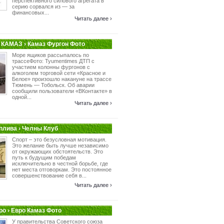
перспективного силового агрегата в
серию сорвался из — за
финансовых...
Читать далее ›
КАМАЗ › Камаз Фургон Фото
Море ящиков рассыпалось по
трассеФото: Tyumentimes ДТП с
участием колонны фургонов с
алкоголем торговой сети «Красное и
Белое» произошло накануне на трассе
Тюмень — Тобольск. Об аварии
сообщили пользователи «ВКонтакте» в
одной...
Читать далее ›
плива › Челны Клуб
Спорт – это безусловная мотивация.
Это желание быть лучше независимо
от окружающих обстоятельств. Это
путь к будущим победам
исключительно в честной борьбе, где
нет места отговоркам. Это постоянное
совершенствование себя в...
Читать далее ›
о › Евро Камаз Фото
У правительства Советского союза