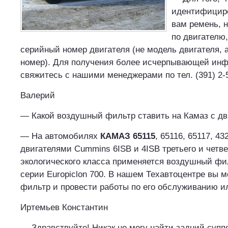
идентифицир
вам ремень, 
по двигателю,
серийный номер двигателя (не модель двигателя,
номер). Для получения более исчерпывающей ин
свяжитесь с нашими менеджерами по тел. (391) 2-
Валерий
— Какой воздушный фильтр ставить на Камаз с д
— На автомобилях
КАМАЗ 65115
, 65116, 65117, 43
двигателями Cummins 6ISB и 4ISB третьего и четве
экологического класса применяется воздушный ф
серии Europiclon 700. В нашем Техавтоцентре вы м
фильтр и провести работы по его обслуживанию и
Иртемьев Константин
— Здравствуйте! Никак не могу найти задний супп