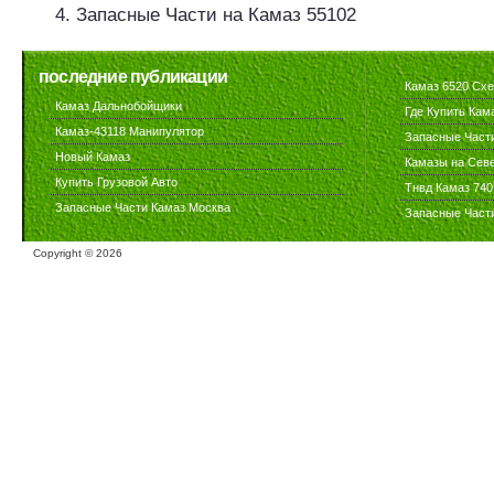
Запасные Части на Камаз 55102
последние публикации
Камаз 6520 Сх
Камаз Дальнобойщики
Где Купить Кам
Камаз-43118 Манипулятор
Запасные Част
Новый Камаз
Камазы на Сев
Купить Грузовой Авто
Тнвд Камаз 740
Запасные Части Камаз Москва
Запасные Част
Copyright ©
2026