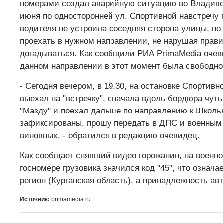
номерами создал аварийную ситуацию во Владивос
июня по односторонней ул. Спортивной навстречу 
водителя не устроила соседняя сторона улицы, по
проехать в нужном направлении, не нарушая прави
догадываться. Как сообщили РИА PrimaMedia очев
данном направлении в этот момент была свободно
- Сегодня вечером, в 19.30, на остановке Спортив
выехал на "встречку", сначала вдоль бордюра чут
"Мазду" и поехал дальше по направлению к Школь
зафиксированы, прошу передать в ДПС и военным 
виновных, - обратился в редакцию очевидец.
Как сообщает снявший видео горожанин, на военно
госномере грузовика значился код "45", что означае
регион (Курганская область), а принадлежность а
Источник:
primamedia.ru