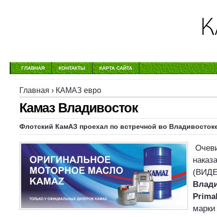
ГЛАВНАЯ
КОНТАКТЫ
КАРТА САЙТА
Главная
›
КАМАЗ евро
Камаз Владивосток
Флотский КамАЗ проехал по встречной во Владивосток
Очеви
наказ
(ВИД
Влади
Prima
марки