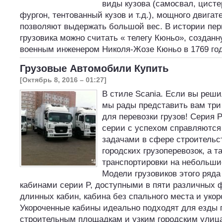
виды кузова (самосвал, цисте
фургон, тентованный кузов и т.д.), мощного двигат
позволяют выдержать большой вес. В истории пе
грузовика можно считать « телегу Кюньо», создан
военным инженером Николя-Жозе Кюньо в 1769 го
Грузовые Автомобили Купить
[Октябрь 8, 2016 – 01:27]
В стиле Scania. Если вы реши
мы рады представить вам три
для перевозки грузов! Серия 
серии с успехом справляютс
задачами в сфере строительс
городских грузоперевозок, а т
транспортировки на небольши
Модели грузовиков этого ряд
кабинами серии P, доступными в пяти различных 
длинных кабин, кабина без спального места и укор
Укороченные кабины идеально подходят для езды
строительным площадкам и узким городским ули