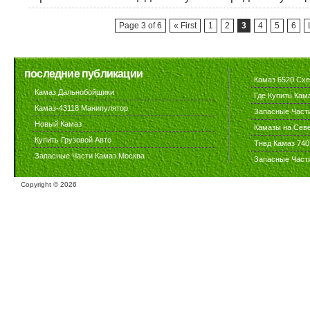
Page 3 of 6
« First
1
2
3
4
5
6
последние публикации
Камаз 6520 Сх
Камаз Дальнобойщики
Где Купить Кам
Камаз-43118 Манипулятор
Запасные Част
Новый Камаз
Камазы на Сев
Купить Грузовой Авто
Тнвд Камаз 740
Запасные Части Камаз Москва
Запасные Част
Copyright ©
2026