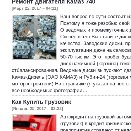
Ремонт Двигателя Камаз 740
[Март 22, 2017 – 04:11]
Ваш вопрос по сути состоит и
Поэтому я тоже разобью свой 
О ведомых и промежуточных д
Скорее всего Вы ставите дис
качества. Заводские диски, п
эксплуатации даже на самосв
50-70 тыс.км. Этот пробег буд
диск нажимной (корзина) тоже 
отбалансированная. Ведомые диски выпускают два
Камаз-Дизель (ОАО КАМАЗ) и Рубин-24 (торговая 
моторостроители) На страничке (я указал на нее с
все необходимые фотографии…
Как Купить Грузовик
[Январь 25, 2017 – 02:22]
Автокредит на грузовой автом
(грузовик) в кредит физическ
предприятия страдают от нед