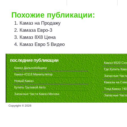
Похожие публикации:
Камаз на Продажу
Камаза Евро-3
Камаз 8Х8 Цена
Камаз Евро 5 Видео
последние публикации
Камаз 6520 Сх
Камаз Дальнобойщики
Где Купить Кам
Камаз-43118 Манипулятор
Запасные Част
Новый Камаз
Камазы на Сев
Купить Грузовой Авто
Тнвд Камаз 740
Запасные Части Камаз Москва
Запасные Част
Copyright ©
2026