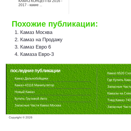
КАМАЗ КОНЦЕПТЫ 2016 -
2017 - какие ...
Похожие публикации:
Камаз Москва
Камаз на Продажу
Камаз Евро 6
Камаза Евро-3
последние публикации
Камаз 6520 Сх
Камаз Дальнобойщики
Где Купить Кам
Камаз-43118 Манипулятор
Запасные Част
Новый Камаз
Камазы на Сев
Купить Грузовой Авто
Тнвд Камаз 740
Запасные Части Камаз Москва
Запасные Част
Copyright ©
2026