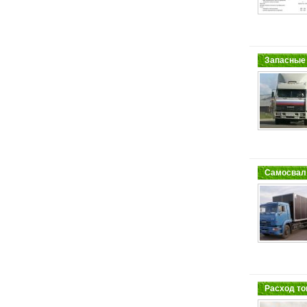
Запасные 
Самосвал 
Расход то