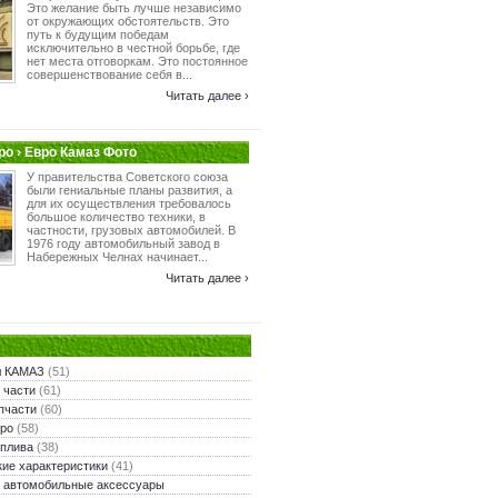
Это желание быть лучше независимо
от окружающих обстоятельств. Это
путь к будущим победам
исключительно в честной борьбе, где
нет места отговоркам. Это постоянное
совершенствование себя в...
Читать далее ›
о › Евро Камаз Фото
У правительства Советского союза
были гениальные планы развития, а
для их осуществления требовалось
большое количество техники, в
частности, грузовых автомобилей. В
1976 году автомобильный завод в
Набережных Челнах начинает...
Читать далее ›
л КАМАЗ
(51)
 части
(61)
пчасти
(60)
ро
(58)
оплива
(38)
кие характеристики
(41)
 автомобильные аксессуары