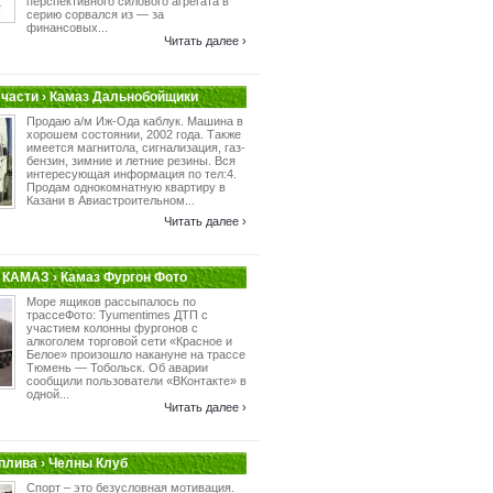
перспективного силового агрегата в
серию сорвался из — за
финансовых...
Читать далее ›
части › Камаз Дальнобойщики
Продаю а/м Иж-Ода каблук. Машина в
хорошем состоянии, 2002 года. Также
имеется магнитола, сигнализация, газ-
бензин, зимние и летние резины. Вся
интересующая информация по тел:4.
Продам однокомнатную квартиру в
Казани в Авиастроительном...
Читать далее ›
КАМАЗ › Камаз Фургон Фото
Море ящиков рассыпалось по
трассеФото: Tyumentimes ДТП с
участием колонны фургонов с
алкоголем торговой сети «Красное и
Белое» произошло накануне на трассе
Тюмень — Тобольск. Об аварии
сообщили пользователи «ВКонтакте» в
одной...
Читать далее ›
плива › Челны Клуб
Спорт – это безусловная мотивация.