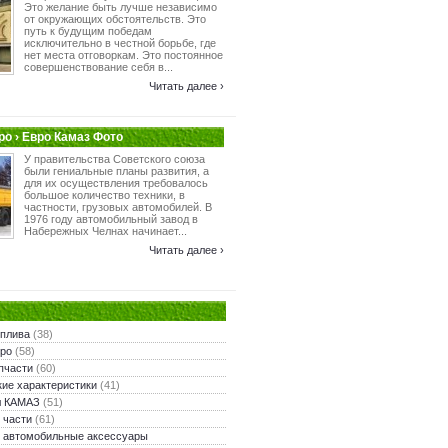
Это желание быть лучше независимо
от окружающих обстоятельств. Это
путь к будущим победам
исключительно в честной борьбе, где
нет места отговоркам. Это постоянное
совершенствование себя в...
Читать далее ›
о › Евро Камаз Фото
У правительства Советского союза
были гениальные планы развития, а
для их осуществления требовалось
большое количество техники, в
частности, грузовых автомобилей. В
1976 году автомобильный завод в
Набережных Челнах начинает...
Читать далее ›
оплива
(38)
ро
(58)
пчасти
(60)
кие характеристики
(41)
л КАМАЗ
(51)
 части
(61)
 автомобильные аксессуары