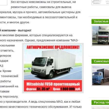
без которых невозможны ни строительные, ни
ремонтные работы, самосвалы для вывоза
ериалов, мусора и прочего, автомобильные цистерны для
иментовозы, так необходимые в лесозаготовительной и
Запасные 
и, и многое другое.
 компании - выгодно!
ся многими фирмами, которые специализируются на
ного назначения.
Однако, предложения компании "МАЗ-
есколькими
 отметить,
дилером
годаря
Самосвал 
МАЗ
м. Кроме
 технический
 работы
компанией на
тавкам
у персоналу,
 у производителя. А ведь спецтехника МАЗ, как и любая
Расход то
именно качественного технического обслуживания. И только